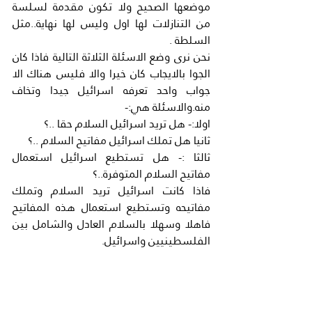
موضعها الصحيح ولا تكون مقدمة لسلسة 
من التنازلات لها اول وليس لها نهاية..مثل 
السلطة .
نحن نرى وضع الاسئلة الثلاثة التالية فاذا كان 
الجوا بالايجاب كان خيرا والا فليس هناك الا 
جواب واحد تعرفه اسرائيل جيدا وتخاف 
منه.والاسئلة هي:-
اولا:- هل تريد اسرائيل السلام حقا ..؟
ثانيا هل تملك اسرائيل مفاتيح السلام ..؟
ثالثا :- هل تستطيع اسرائيل استعمال 
مفاتيح السلام المتوفرة..؟
فاذا كانت اسرائيل تريد السلام وتملك 
مفاتيحه وتستطيع استعمال هذه المفاتيح 
فاهلا وسهلا بالسلام العادل والشامل بين 
الفلسطينيين واسرائيل.
اما اذا كان العكس صحيحا فان وثيقة (حماس) 
والف وثيقة اخرى ليست الا مجرد مضيعة 
للوقت ..مثل المفاوضات العبثية التي تجريها 
السلطة منذ ثلاثة عقود وبدون جدوى.بل 