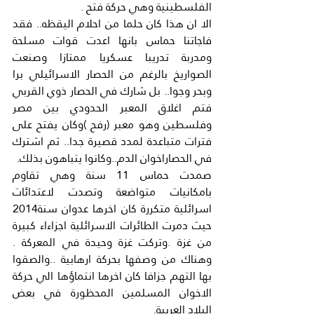
الفلسطينية وهي حركة فتح .
الا ان هذا كان حلما من احلام اليقظه.. فقد 
فاجاتنا حماس بانها اعدت قوات مسلحة 
ومدربة تدريبا عسكريا ممتازا وصنعت 
الصواريخ بالرغم من الحصار الاسرائيلي برا 
وبحر وجوا.. بل شارك في الحصار ذوي القربي 
فتم اغلاق المعبر الحدودي بين مصر 
وفلسطين وهو معبر (رفح )وكان يفتح على 
فترات متباعدة لمدد قصيرة جدا.. ثم اشترك 
في الحصاراخوان الدم..وكانوا يتباهون بذلك.
صمدت حماس 11 سنة وهي تقاوم 
بامكانيات متواضعة وتصدت لاعتدائات 
اسرائلية متكررة كان اخرها عدوان سنة2014 
حيث دمرت الطائرات الاسرائلية اجزاءاء كبيرة 
من غزة .وتركت غزة وحيدة في المعركة . 
وهناك من وصفها بحركة ارهابية ..والصقوا 
بها التهم جزافا كان اخرها انتماؤها الي حركة 
الاخوان المسلمين المحظورة في بعض 
البلاد العربية.