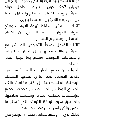
دولة فلسطينية مرحلية على حدود الرابع من 
حزيران 1967 دون الاعتراف الكامل بدولة 
اسرائيل ونبذ الكفاح المسلح والتنازل عمليا 
عن حق عودة اللاجئين الفلسطينيين .
ثانيا:- لا يمكن اسقاط تهمة الارهاب وفتح 
قنوات الحوار الا بعد التخلي عن الكفاح 
المسلح ..وتسليم السلاح.
ثالثا :-القبول بمبدأ التفاوض المباشر مع 
اسرائيل والاعترف بها وكل القرارات الدولية 
والاتفاقات الموقعه معهم بما فيها اتفاق 
اوسلو.
المؤلم ان جميع التنازلات الاسرائلية التي 
ذكرها الاستاذ عبد الباري نفذتها السلطة 
الوطنية الفلسطينية بل اكثر فقامت بالغاء 
الميثاق الوطني الفلسطيني وجمدت جميع 
مؤسسات منظمة التحرير وسلمت سلاحها. 
ولم يبق سوى (ورقة التوت) التي تستر ما 
تبقى ولكن اسرائيل رفضت كل هذا.
لذلك نرى ان وثيقة حماس يجب ان توضع في 