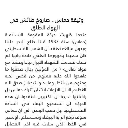
وثيقة حماس.. صاروخ طائش في 
الهواء الطلق
عندما ظهرت حركة المقومة الاسلامية 
(حماس) سنة 1987 قلنا طلع البدر علينا 
وبدون مبالغه نعتقد ان الشعب الفلسطيني 
كان سعيدا بظهورها العلني خاصة وانها لم 
تخذله فقدمت الشهداء الابرار تباعا وعشنا مع 
قوله تعالى:- ( من المؤنين رجال صدقوا ما 
عاهدوا الله عليه فمنهم من قضى نحبه 
ومنهم من ينتظر وما بدلوا تبديلا ).صدق الله 
الغظيم الا ان الازمات ابت ان تترك حماس بل 
رافقتها لدرجة ان الكثيرين اعتقدوا ان هذه 
الحركة لن تستطيع البقاء في الساحة 
الفلسطينية .بل ذهب البعض الي ان حماس 
سوف ترفع الراية البيضاء وتستسلم . اوتسير 
في الخط الذي سارت فيه اكبر الفصائل 