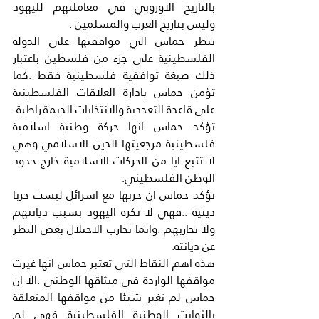
بالتاريخ الاوروبي في معاملتهم لليهود 
وليس بتاريخ العرب والمسلمين .
تنظر حماس الي موافقتها على الدولة 
الفلسطينية على جزء من فلسطين باعتبار 
ذلك صيغة توافقية فلسطينية فقط .كما 
تؤمن حماس بادارة العلاقات الفلسطينية 
على قاعدة التعددية والانتخابات الديمقراطية.
تؤكد حماس انها حركة وطنية اسلامية 
فلسطينية مرجعيتها الدين الاسلامي وهي 
لا تتبع ايا من الحركات الاسلامية خارج حدود 
الوطن الفلسطيني.
تؤكد حماس ان حربها مع اسرائل ليست حربا 
دينية ..فهي لا تكره اليهود بسبب ديانتهم 
ولا تحاربهم .وانما تحارب الاحتلال بغض النظر 
عن ديانته.
هذه اهم النقاط التي تعتبر حماس انها غيرت 
مواقفها الواردة في ميثاقها الوطني .الا ان 
حماس لم تغير شيئا من مواقفها المتعلقة 
بالثوابت الوطنية الفلسطينية فهي لم 