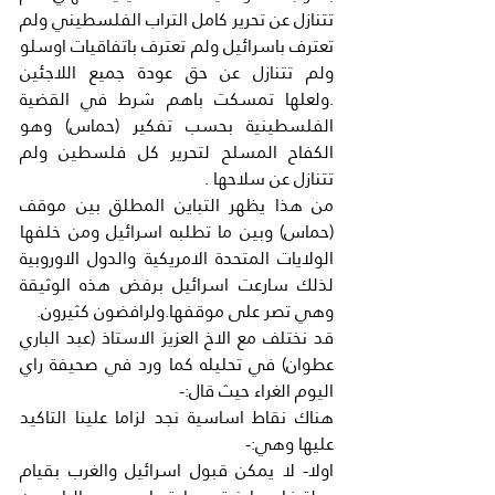
تتنازل عن تحرير كامل التراب الفلسطيني ولم 
تعترف باسرائيل ولم تعترف باتفاقيات اوسلو 
ولم تتنازل عن حق عودة جميع اللاجئين 
.ولعلها تمسكت باهم شرط في القضية 
الفلسطينية بحسب تفكير (حماس) وهو 
الكفاح المسلح لتحرير كل فلسطين ولم 
تتنازل عن سلاحها .
من هذا يظهر التباين المطلق بين موقف 
(حماس) وبين ما تطلبه اسرائيل ومن خلفها 
الولايات المتحدة الامريكية والدول الاوروبية 
لذلك سارعت اسرائيل برفض هذه الوثيقة 
وهي تصر على موقفها.ولرافضون كثيرون.
قد نختلف مع الاخ العزيز الاستاذ (عبد الباري 
عطوان) في تحليله كما ورد في صحيفة راي 
اليوم الغراء حيث قال:-
هناك نقاط اساسية نجد لزاما علينا التاكيد 
عليها وهي:-
اولا- لا يمكن قبول اسرائيل والغرب بقيام 