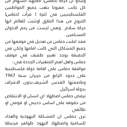
ويبدو ان حركة (حماس) اصابهتا السهام من 
كل جانب .مقرونا بتعب جميع المواطنين 
الفلسطينيين في (غزة ) فرأت (حماس) 
الخروج من هذا المازق اوتثبت للعالم انها 
حركة سلام ..وهي ليست من رحم الاخوان 
المسلمين .
فقد اعلنت حماس عن تعديل في موقفها من 
جميع المشاكل التي كانت امامها ولكن في 
الحقيقة يوجد تغيير طفيف في موقف 
حماس ولعل اهم المتغيرات الجددة هي:-
موافقة حماس على اقامة دولة فلسطينية 
على حدود الرابع من حزيران سنة 1967 
وعاصمتها القدس الشريف.بدون الاعتراف 
بدولة اسرائيل.
ترفض حماس اضطهاد اي انسان او الانتقاص 
من حقوقه على اساس دديني او قومي او 
طائفي .
ترى حماس ان المشكلة اليهودية والعداء 
للسامية واضطهاد اليهود ظواهر مرتبطة 