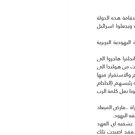
وقد اغتنم (هرتزل)هذه الفرصة التي قدمت له على طبق من ذهب فاستعد الصهاينة لاقامة هذه الدولة 
وتنفيذ شروطها ولكنهم طلبوا او اشترطوا ان تمدهم الدول الغربية بكل ما يحتاجونه ويجعلوا اسرائيل 
وهكذا تلاقت قوى الشر معا الدول الاستعمارية مصاصة دماء الشعوب مع الوحشية اليهودية البربرية 
وبدأت سيطرة اليهود على امريكا قبل ذلك بزمن طويل فبعد ثورة (البروتستانت) في انجلترا هاجروا الى 
هولندا سنة 1609 ومكثوا في هولندا ولكن بعد اكتشاف العالم الجديد هاجر البروتستانات من هولندا الى 
امريكا وكان شعارهم (نقل ابناء وبنات اسرائيل الى ارض الميعاد لاستعادة ارث اجدادهم والاستقرار فيها 
الى الابد ) فقد اعتقد اليهود في ذلك الزمان ان امريكا هي ارض الميعاد . وهذا ما قاله رئيسهم (الحاخام 
وليام برادفورد) عند وصولهم الى امريكا فقد قال الى المهاجرين الذين معه ما يلي :- دعونا نعل كلمة الرب 
فقد كانت امريكا في نظر المهاجرين البروتستانت هي ارض الميعاد التي وردت في التوراة ..فارض الميعاد 
ه اليهود.
ومنذ ذلك التاريخ اعتقد المهاجرون الاوائل الى امريكا.. انهم الوارثون للكتاب المقدس . بشقيه اي العهد 
القديم (التوراة) والعهد الجديد (الانجيل ) وبدت تعاليم التوراة تطغى على كل شيء ..فقد اصبحت تلك 