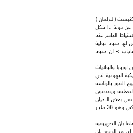
هذا بالنسبة للحدود التوراتية المرسومة على العلم الاسرائيلي والمكتوبة على جدران الكنيست (البرلمان ) 
ولكن في الواقع فان اسرائيل ليست دولة مثل باقي دول العالم بل انها جيش.. يبحث عن دولة ..! فكل 
المواطنين في اسرائيل هم جيش إما أن يكونوا من الجيش النظامي او يكونوا من الاحتياط الجاهز عند 
الطلب اذا فكرت القوات الاسرائيلية بشن هجوم على اي دولة او تعرضت لهجوم.فليس لها حدود دولية 
ولقد سئل (دافيد بن جوريون) رئيس وزراء اسرائيل سنة 1950 عن حدود اسرائيل فاجاب :- ان حدود 
هذا بالنسبة للعلم الاسرائيلي اما اسرائيل العظمى.. فهي التي تسيطر بنفوذها على اوروبا والولايات 
المتحدة الامريكية دون ادنى شك. ويكفي ان نعرف ان (الايباك) وهي الجمعية الامريكية اليهودية في 
الولايات المتحدة ..يهرول جميع المرشحين للرئاسة الامريكية الى (ايباك)طمعا في تحقيق الفوز بالرئاسة 
ومن ثم السفر الى اسرائيل فيلبسون القلنسوة اليهودية ثم يجلسون في الغرف المغلقة ويقدمون 
التعهدات بحماية امن اسرائيل وتقديم المساعدات المالية والعسكرية التي تكون فلكية في بعض الاحيان 
كما راينا مع الرئيس السابق (اوباما) الذي قدم مساعدات عسكرية الى اسرائيل بمبلغ فلكي وهو 38 مليار 
ان اسرائيل العظمى هي احدى اهداف الماسونية العالمية فهي هدف وليست حلما.. علما بان الصهيونية 
ولدت من رحم الماسونية العالمية ونخص بالذكر ماسونية اليهود وليس ماسونية الغويم اي غير اليهود .ان 