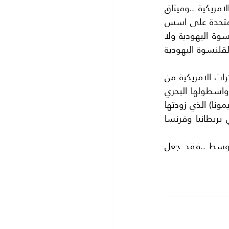
المفاهيم العبرية اساسا لمفاهيم النظام الامريكي.. بل انها اصبحت اساسا للثورة الامريكية ..وميثاق 
الاستقلال ..وكذلك اثرت على دستور الولايات المتحدة نفسه . فقد بنيت الولايات المتحدة على اسس 
توراتية وتعاليم عبرية . من هذا لا يرى الرؤساء الامريكيون اي غضاضة في لبس القلنسوة اليهودية ولا 
يعتبرونها اساءة الى الولايات المتحدة الامريكية. فقد راينا الرئيس( باراك اوباما ) يرتدي القلنسوة اليهودية 
اما عن الترسانة الاسرائيلية العسكرية ..فحدث ولا حرج ..ففيها جميع واحدث انواع الطائرات الامريكية من 
طائرات الشبح ( طراز اف 35) وان سلاحها البري تتقدمه الدبابة الاسرائيلية (الميركافا) واسطولها البحري 
تقوده الغواصات الالمانية من طراز (دولفن) واسرائيل تملك القنابل الذرية من مفاعل (ديمونا) الذي زودتها 
به فرنسا سنة 1956مقابل خدماتها في العدوان الثلاثي على مصر سنة 1956 وهي بريطانيا وفرنسا 
اما النفط والغاز المكتشف عند السواحل الاسرائيلية ..او في شرق البحر الابيض المتوسط ..فقد جعل 