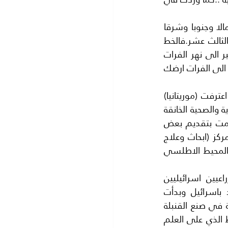
(وقال الرب لابرام بعد اعتزال لوط عنه ارفع عينيك وانظر من الموضع الذي انت فيه شمالا وجنوبا وشرقا 
وغربا لان جميع الارض التي انت ترى لك اعطيها ولنسلك) الى الابد.التوراة – الاصحاح الثالث عشر.فالخط 
الاعلى في العلم الاسرائيلي يشير الى نهر النيل.. والخط الذي في اسفل العلم يشير الى نهر الفرات 
فان حدود اسرائيل كما هي مكتوبة على جدار (الكنيست) البرلمان الاسرائيلي “من النيل الى الفرات ارضك 
ولكن اسرائيل توسعت عن حدودها التوراتية ..بفضل دهاء اليهود وتقصير العرب فقد اعترفت (موريتانيا) 
العربية والتي تبلغ مساحتها مليون كيلو متر مربع باسرائيل تحت ضغط الظروف الاقتصادية والصحية الخانقة 
التي مرت بها ولم يساعدها اخوانها العرب... بينما استغلت اسرائيل هذه الفرصة وقامت بتقديم بعض 
المساعدات الى موريتانيا ثم تم اعترافها باسرائيل سنة 1999بعد ان قدمت اسرائيل مركز (ابحاث وعلاج 
السرطان) في عاصمة موريتانيا نواكشوط واصبحنا نرى العلم الاسرائيلي يرفرف على المحيط الاطلسي 
اما علاقة اسرائيل مع (الهند) فقد بدات بداية متواضعة جدا وهو ارسال 5 خبراء زراعيين اسرائيليين 
الى(الهند) لتطوير الزراعة بعد قيام اسرائيل سنة 1948وبعد ذلك تم اعتراف الهند باسرائيل وبدأت 
العلاقات الرهيبة بينهما خاصة في توريد (مفاعل نووي) اسرائيلي الى الهند والمساعدة في صنع القنبلة 
الذرية الهندية . ومن ثم راينا العلم الاسرائيلي يرفرف على المحيط الهندي فانتقل الخط الذي على العلم 