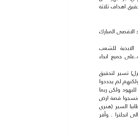
الماسونية العالمية او حركة البنائين بحسب ما ورد في كتب الماسونية .. تهدف الى تحقيق اهداف ثلاثة 
2-اعادة بناء هيكل سليمان في (اورشليم) القدس في جبل الهيكل على انقاض المسجد الاقصى المبارك 
3--اقامة (حكومة يهوذا) العالمية وعاصمتها (اورشليم) القدس بصفتها العاصمة الابدية للشعب 
اليهودي.وهذه الحكومة تحكم العالم اجمع لسلطة اليهود وتطبق الشريعة اليهودية..على جميع انحاء 
ولقد كانت الحركة الصهيونية التي اسسها الصحافي النمساوي النشيط (ثيودور هرتزل) تسير لتحقيق 
اهداف الماسونية فاجتمع زعماء اليهود في بازل سنة 1897 وقرروا انشاء وطن لليهود ولكنهم لم يحددوا 
مكانه في ذلك المؤتمر .ما جعل (هرتزل) يجوب معظم الدول للبحث عن وطن مناسب لليهود ولكن ربما 
تكون الصدفة او الحظ او الدهاء اليهودي جعلهم يختارون فلسطين لتكون وطنا لهم ونسجوا قصة ارض 
الميعاد وشعب الله المختار بعد مؤتمر (لندن)سنة 1905الذي دعا اليه رئيس وزراء بريطانيا السير (هنري 
كامبل). وحضرته الدول الاستعمارية فرنسا وايطاليا واسبانيا والبرتغال وبلجيكا اضافة الى انجلترا . وأقر 