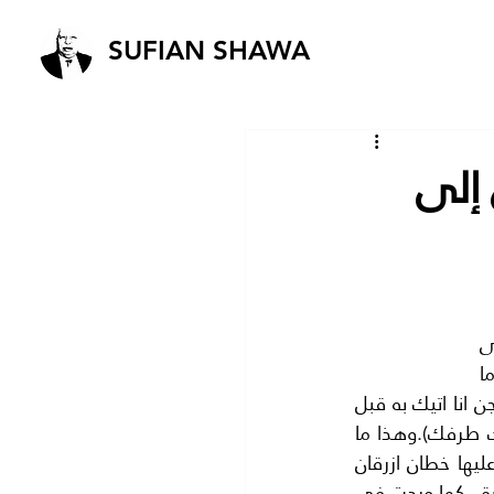
SUFIAN SHAWA
إلى
في ليلة وضحاها انتقلت اسرائيل من دولة عصابات كما كنا نسميها الى اسرائيل العظمى 
..وكأن الزمن يرجع بنا الى عصر سيدنا سليمان عليه السلام مع عرش ملكة سبأ ..عندما 
سأل سيدنا سليمان الجن الذين عنده من ياتيني بعرش ملكة سبأ..؟ فقال عفريت من الجن انا اتيك به قبل 
ان تقوم من مقامك. بينما قال الذي عنده علم من الكتاب انا اتيك به (قبل ان يرتد اليك طرفك).وهذا ما 
نراه الان مع دولة اسرائيل .فان العلم الاسرائيلي وهو عبارة عن قطعة بيضاء مرسوم عليها خطان ازرقان 
احدهما فوق والثاني في اسفل العلم.. وهذان الخطان يرمزان الى حدود اسرائيل التوراتية ..كما وردت في 